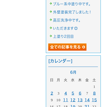
ブルー系中塗り中です。
外壁塗装完了しました！
高圧洗浄中です。
いただきます😊
上塗り2回目
[カレンダー]
6月
日
月
火
水
木
金
土
1
2
3
4
5
6
7
8
9
10
11
12
13
14
15
16
17
18
19
20
21
22