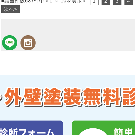
■該当件数687件中＜1 ～ 10を表示＞
1
2
3
4
次へ>