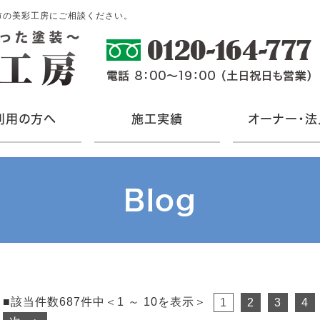
市の美彩工房にご相談ください。
利用の方へ
施工実績
オーナー・法
Blog
■該当件数687件中＜1 ～ 10を表示＞
1
2
3
4