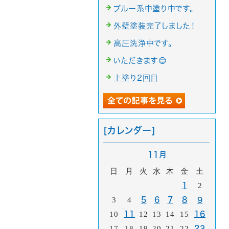
ブルー系中塗り中です。
外壁塗装完了しました！
高圧洗浄中です。
いただきます😊
上塗り2回目
[カレンダー]
11月
日
月
火
水
木
金
土
1
2
3
4
5
6
7
8
9
10
11
12
13
14
15
16
17
18
19
20
21
22
23