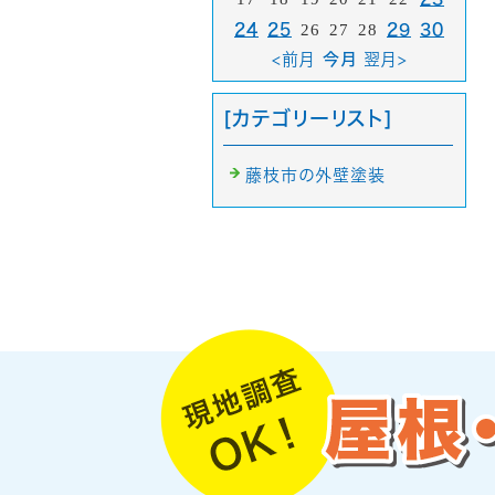
24
25
26
27
28
29
30
<前月
今月
翌月>
[カテゴリーリスト]
藤枝市の外壁塗装