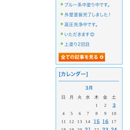
ブルー系中塗り中です。
外壁塗装完了しました！
高圧洗浄中です。
いただきます😊
上塗り2回目
[カレンダー]
3月
日
月
火
水
木
金
土
1
2
3
4
5
6
7
8
9
10
11
12
13
14
15
16
17
18
19
20
21
22
23
24