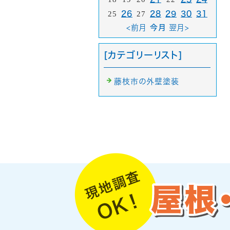
25
26
27
28
29
30
31
<前月
今月
翌月>
[カテゴリーリスト]
藤枝市の外壁塗装