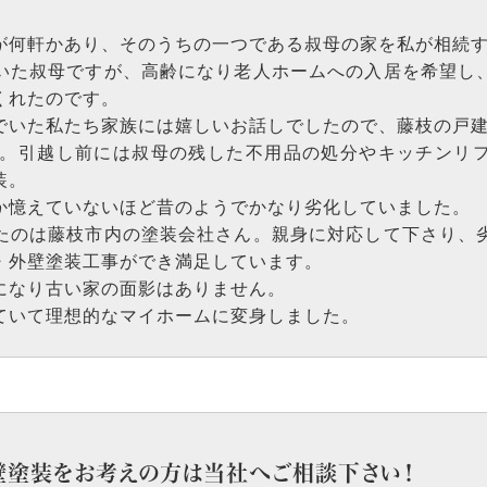
が何軒かあり、そのうちの一つである叔母の家を私が相続
いた叔母ですが、高齢になり老人ホームへの入居を希望し
くれたのです。
でいた私たち家族には嬉しいお話しでしたので、藤枝の戸
上。引越し前には叔母の残した不用品の処分やキッチンリ
装。
か憶えていないほど昔のようでかなり劣化していました。
たのは藤枝市内の塗装会社さん。親身に対応して下さり、
・外壁塗装工事ができ満足しています。
になり古い家の面影はありません。
ていて理想的なマイホームに変身しました。
壁塗装をお考えの方は当社へご相談下さい！